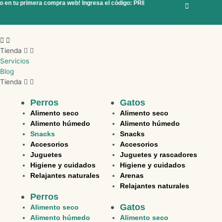
o en tu primera compra web! Ingresa el código: PRIMERA10
¡10 % de descuen
Ir
al
970 298 060
contenido
Menú
Tienda
Servicios
Blog
Tienda
Perros
Gatos
Alimento seco
Alimento seco
Alimento húmedo
Alimento húmedo
Snacks
Snacks
Accesorios
Accesorios
Juguetes
Juguetes y rascadores
Higiene y cuidados
Higiene y cuidados
Relajantes naturales
Arenas
Relajantes naturales
Perros
Gatos
Alimento seco
Alimento húmedo
Alimento seco