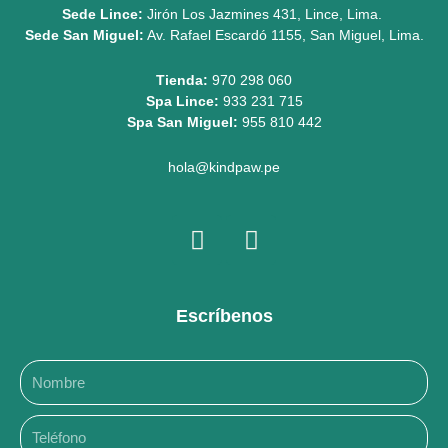
Sede Lince:
Jirón Los Jazmines 431, Lince, Lima.
Sede San Miguel:
Av. Rafael Escardó 1155, San Miguel, Lima.
Tienda:
970 298 060
Spa Lince:
933 231 715
Spa San Miguel:
955 810 442
hola@kindpaw.pe
I
F
n
a
s
c
t
e
Escríbenos
a
b
g
o
r
o
a
k
m