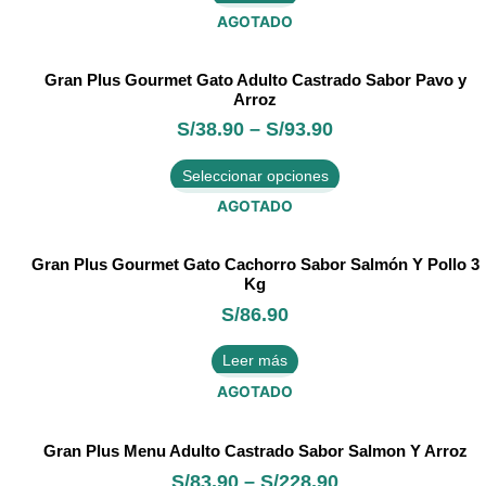
AGOTADO
Este
Gran Plus Gourmet Gato Adulto Castrado Sabor Pavo y
producto
Arroz
tiene
S/
38.90
–
S/
93.90
múltiples
variantes.
Seleccionar opciones
Las
opciones
AGOTADO
se
pueden
Gran Plus Gourmet Gato Cachorro Sabor Salmón Y Pollo 3
elegir
Kg
en
S/
86.90
la
página
Leer más
de
producto
AGOTADO
Este
Gran Plus Menu Adulto Castrado Sabor Salmon Y Arroz
producto
S/
83.90
–
S/
228.90
tiene