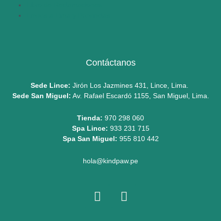
Libro de Reclamaciones
Envíos a Lima y Provincias
Contáctanos
Sede Lince:
Jirón Los Jazmines 431, Lince, Lima.
Sede San Miguel:
Av. Rafael Escardó 1155, San Miguel, Lima.
Tienda:
970 298 060
Spa Lince:
933 231 715
Spa San Miguel:
955 810 442
hola@kindpaw.pe
I
F
n
a
s
c