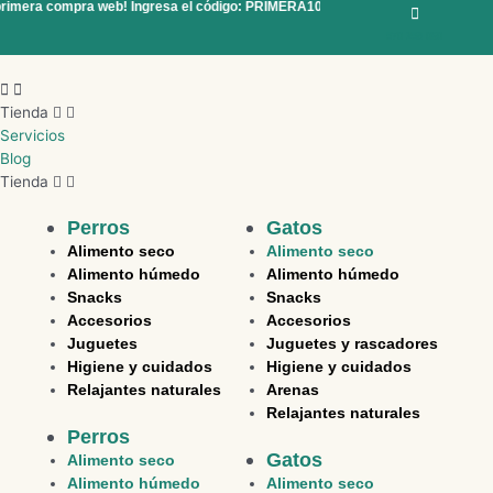
primera compra web! Ingresa el código: PRIMERA10
¡10 % de descuento en tu
Ir
al
970 298 060
contenido
Menú
Tienda
Servicios
Blog
Tienda
Perros
Gatos
Alimento seco
Alimento seco
Alimento húmedo
Alimento húmedo
Snacks
Snacks
Accesorios
Accesorios
Juguetes
Juguetes y rascadores
Higiene y cuidados
Higiene y cuidados
Relajantes naturales
Arenas
Relajantes naturales
Perros
Gatos
Alimento seco
Alimento húmedo
Alimento seco