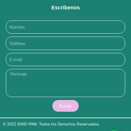
t
e
Escríbenos
a
b
g
o
r
o
a
k
m
E-
mail
Enviar
© 2022 KIND PAW. Todos los Derechos Reservados.