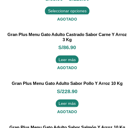
múltiples
Seleccionar opciones
variantes.
Las
AGOTADO
opciones
se
Gran Plus Menu Gato Adulto Castrado Sabor Carne Y Arroz
pueden
3 Kg
elegir
S/
86.90
en
la
página
Leer más
de
AGOTADO
producto
Gran Plus Menu Gato Adulto Sabor Pollo Y Arroz 10 Kg
S/
228.90
Leer más
AGOTADO
Gran Plus Menu Gato Adulto Sabor Salmón Y Arroz 10 Kg