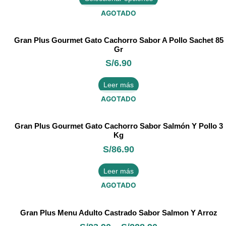
Las
opciones
AGOTADO
se
pueden
Gran Plus Gourmet Gato Cachorro Sabor A Pollo Sachet 85
elegir
Gr
en
S/
6.90
la
página
Leer más
de
producto
AGOTADO
Gran Plus Gourmet Gato Cachorro Sabor Salmón Y Pollo 3
Kg
S/
86.90
Leer más
AGOTADO
Este
Gran Plus Menu Adulto Castrado Sabor Salmon Y Arroz
producto