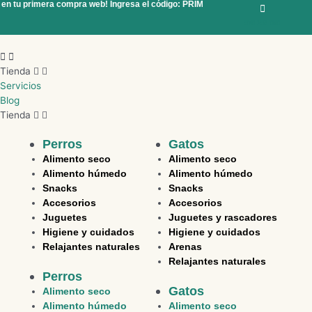
en tu primera compra web! Ingresa el código: PRIMERA10
¡10 % de descuent
Ir
al
970 298 060
contenido
Menú
Tienda
Servicios
Blog
Tienda
Perros
Gatos
Alimento seco
Alimento seco
Alimento húmedo
Alimento húmedo
Snacks
Snacks
Accesorios
Accesorios
Juguetes
Juguetes y rascadores
Higiene y cuidados
Higiene y cuidados
Relajantes naturales
Arenas
Relajantes naturales
Perros
Gatos
Alimento seco
Alimento húmedo
Alimento seco