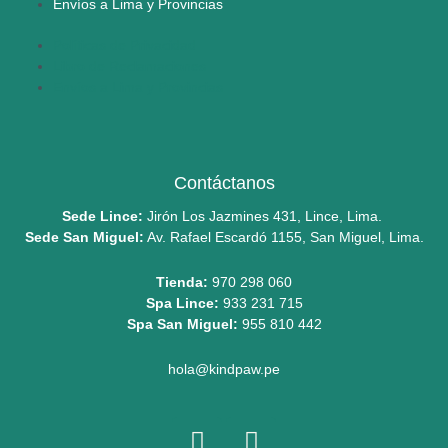
Envíos a Lima y Provincias
Políticas de Privacidad
Libro de Reclamaciones
Envíos a Lima y Provincias
Contáctanos
Sede Lince:
Jirón Los Jazmines 431, Lince, Lima.
Sede San Miguel:
Av. Rafael Escardó 1155, San Miguel, Lima.
Tienda:
970 298 060
Spa Lince:
933 231 715
Spa San Miguel:
955 810 442
hola@kindpaw.pe
I
F