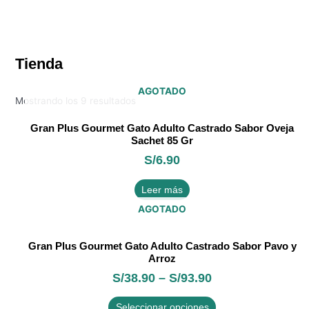
Tienda
AGOTADO
Mostrando los 9 resultados
Gran Plus Gourmet Gato Adulto Castrado Sabor Oveja
Sachet 85 Gr
S/
6.90
Leer más
AGOTADO
Este
Gran Plus Gourmet Gato Adulto Castrado Sabor Pavo y
producto
Arroz
tiene
S/
38.90
–
S/
93.90
múltiples
variantes.
Seleccionar opciones