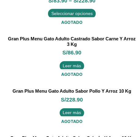
S/
83.90
–
S/
228.90
tiene
múltiples
Seleccionar opciones
variantes.
Las
AGOTADO
opciones
se
Gran Plus Menu Gato Adulto Castrado Sabor Carne Y Arroz
pueden
3 Kg
elegir
S/
86.90
en
la
página
Leer más
de
AGOTADO
producto
Gran Plus Menu Gato Adulto Sabor Pollo Y Arroz 10 Kg
S/
228.90
Leer más
AGOTADO